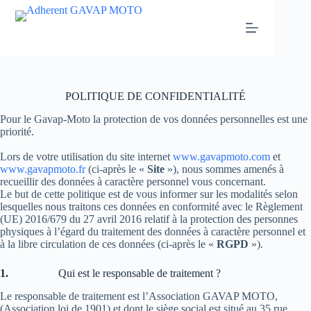
Passer
au
contenu
POLITIQUE DE CONFIDENTIALITÉ
Pour le Gavap-Moto la protection de vos données personnelles est une
priorité.
Lors de votre utilisation du site internet
www.gavapmoto.com
et
www.gavapmoto.fr
(ci-après le «
Site
»), nous sommes amenés à
recueillir des données à caractère personnel vous concernant.
Le but de cette politique est de vous informer sur les modalités selon
lesquelles nous traitons ces données en conformité avec le Règlement
(UE) 2016/679 du 27 avril 2016 relatif à la protection des personnes
physiques à l’égard du traitement des données à caractère personnel et
à la libre circulation de ces données (ci-après le «
RGPD
»).
1.
Qui est le responsable de traitement ?
Le responsable de traitement est l’Association GAVAP MOTO,
(Association loi de 1901) et dont le siège social est situé au 35 rue